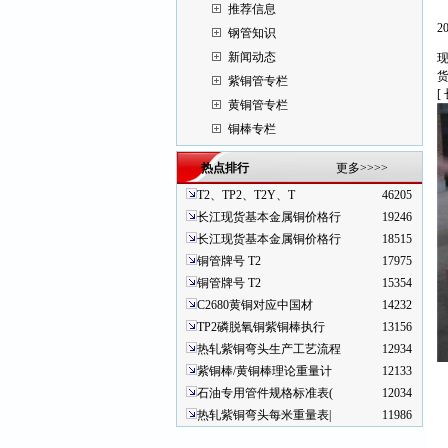
推荐信息
2
钢管知识
新闻动态
紫铜管专栏
[
黄铜管专栏
铜棒专栏
热点排行
更多>>>>
T2、TP2、T2Y、T
46205
长江现货基本金属铜价格行
19246
长江现货基本金属铜价格行
18515
铜管牌号 T2
17975
铜管牌号 T2
15354
C2680黄铜对应中国材
14232
TP2磷脱氧铜紫铜棒执行
13156
热轧紫铜弯头生产工艺流程
12934
紫铜棒/黄铜棒理论重量计
12133
石油专用管件规格标准表(
12034
热轧紫铜弯头每米重量表|
11986