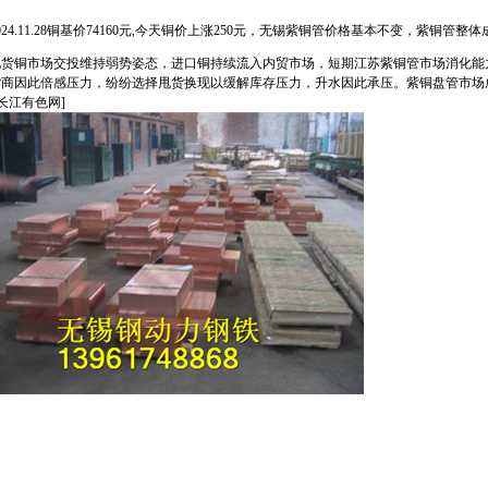
024.11.28铜基价74160元,今天铜价上涨250元，
无锡紫铜管
价格基本不变，
紫铜管
整体
现货铜市场交投维持弱势姿态，进口铜持续流入内贸市场，短期
江苏紫铜管
市场消化能
货商因此倍感压力，纷纷选择甩货换现以缓解库存压力，升水因此承压。
紫铜盘管
市场
 长江有色网]