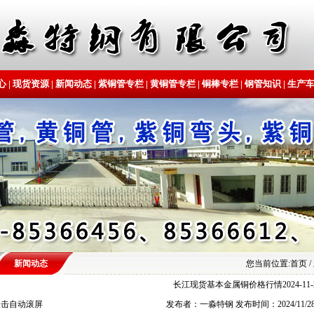
心
|
现货资源
|
新闻动态
|
紫铜管专栏
|
黄铜管专栏
|
铜棒专栏
|
钢管知识
|
生产
新闻动态
您当前位置:
首页
/
长江现货基本金属铜价格行情2024-11-
双击自动滚屏
发布者：一淼特钢 发布时间：2024/11/2