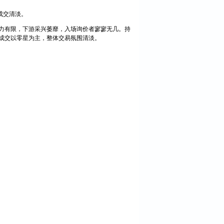
成交清淡。
力有限，下游采兴萎靡，入场询价者寥寥无几。持
成交以零星为主，整体交易氛围清淡。