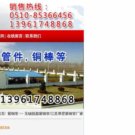
车间
|
在线留言
|
联系我们
首页
/
紫铜管
>> 无锡脱脂紫铜管/江苏厚壁紫铜管厂家
285316