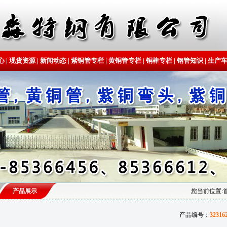
心
|
现货资源
|
新闻动态
|
紫铜管专栏
|
黄铜管专栏
|
铜棒专栏
|
钢管知识
|
生产
产品展示
您当前位置:
产品编号：
32316