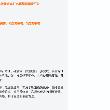
脱脂紫铜管/江苏厚壁紫铜管厂家
紫铜管、M态紫铜管、Y态紫铜管
管
种石蜡油、硅油等。除油脱脂一步完成，具有除油
去污能力强，洗后铜不变色。具有使用浓度低、除
右。
好，低温强度高。常用于制造换热设备（如冷凝器
润滑系统、油压系统等）和用作仪表的测压管等。
供热、制冷管道安装的首选。