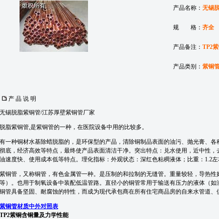
产品名称：
无锡
规 格：
齐全
产品备注：
TP2
产品类别：
紫铜
产 品 说 明
无锡脱脂紫铜管/江苏厚壁紫铜管厂家
脱脂紫铜管,是紫铜管的一种，在医院设备中用的比较多。
有一种铜材水基除蜡脱脂的，是环保型的产品，清除铜制品表面的油污、抛光膏、各
彻底，经济高效等特点，最终使产品表面清洁干净。突出特点：兑水使用，近中性，
油速度快、使用成本低等特点。理化指标：外观状态：深红色粘稠液体；比重：1.2左
紫铜管，又称铜管，有色
金属
管一种。是压制的和拉制的无缝管。重量较轻，导热性
等）。也用于制氧设备中装配低温管路。直径小的铜管常用于输送有压力的液体（如
铜管具备坚固、耐腐蚀的特性，而成为现代承包商在所有住宅商品房的自来水管道、
紫铜管材质中外对照表
TP2
紫铜含铜量及力学性能